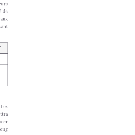
eurs
é de
 aux
vant
f
tre.
ttra
ncer
long