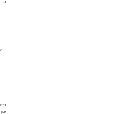
pour
te
tter
 pas