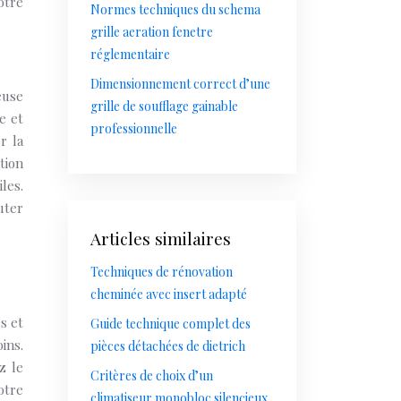
otre
Normes techniques du schema
grille aeration fenetre
réglementaire
Dimensionnement correct d’une
euse
grille de soufflage gainable
e et
professionnelle
r la
tion
les.
uter
Articles similaires
Techniques de rénovation
cheminée avec insert adapté
s et
Guide technique complet des
ins.
pièces détachées de dietrich
z le
Critères de choix d’un
otre
climatiseur monobloc silencieux