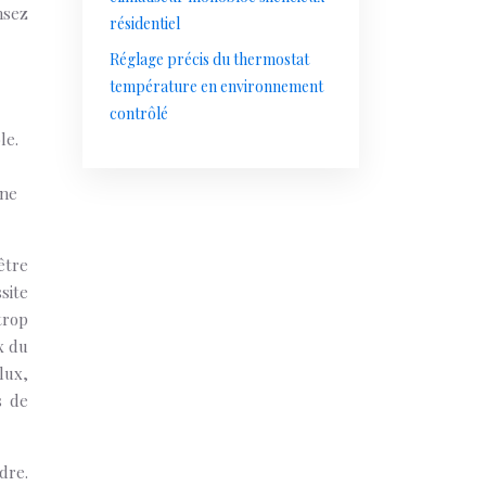
nsez
résidentiel
Réglage précis du thermostat
température en environnement
contrôlé
le.
une
être
site
trop
x du
lux,
s de
dre.