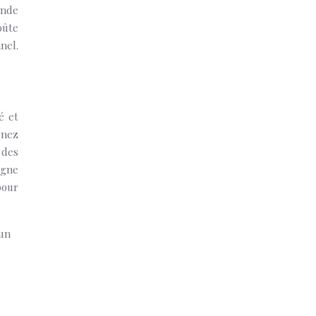
ande
oûte
nel.
é et
enez
 des
igne
pour
 un