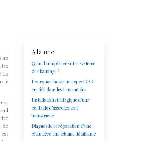
À la une
s un
Quand remplacer votre système
otre
de chauffage ?
! En
ur à
Pourquoi choisir un expert CVC
certifié dans les Laurentides
Installation stratégique d’une
vent
centrale d’assèchement
haud
industrielle
otre
e de
Diagnostic et réparation d’une
 est
chaudière elm leblanc défaillante