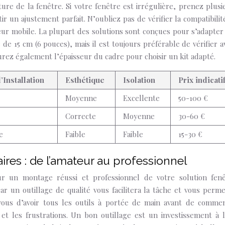
ure de la fenêtre. Si votre fenêtre est irrégulière, prenez plusi
ir un ajustement parfait. N’oubliez pas de vérifier la compatibilit
eur mobile. La plupart des solutions sont conçues pour s’adapter
e 15 cm (6 pouces), mais il est toujours préférable de vérifier a
urez également l’épaisseur du cadre pour choisir un kit adapté.
d’Installation
Esthétique
Isolation
Prix indicati
Moyenne
Excellente
50-100 €
Correcte
Moyenne
30-60 €
e
Faible
Faible
15-30 €
ires : de l’amateur au professionnel
ur un montage réussi et professionnel de votre solution fenê
ar un outillage de qualité vous facilitera la tâche et vous perme
-vous d’avoir tous les outils à portée de main avant de comme
ns et les frustrations. Un bon outillage est un investissement à 