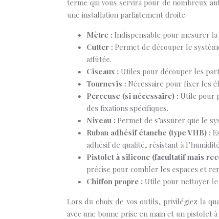
terme qui vous servira pour de nombreux aut
une installation parfaitement droite.
Mètre :
Indispensable pour mesurer la 
Cutter :
Permet de découper le système 
affûtée.
Ciseaux :
Utiles pour découper les parti
Tournevis :
Nécessaire pour fixer les é
Perceuse (si nécessaire) :
Utile pour 
des fixations spécifiques.
Niveau :
Permet de s’assurer que le sys
Ruban adhésif étanche (type VHB) :
E
adhésif de qualité, résistant à l’humidi
Pistolet à silicone (facultatif mais 
précise pour combler les espaces et renf
Chiffon propre :
Utile pour nettoyer le
Lors du choix de vos outils, privilégiez la qu
avec une bonne prise en main et un pistolet à