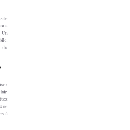
site
ions
. Un
ile.
s du
e
ixer
air.
itez
 Une
es à