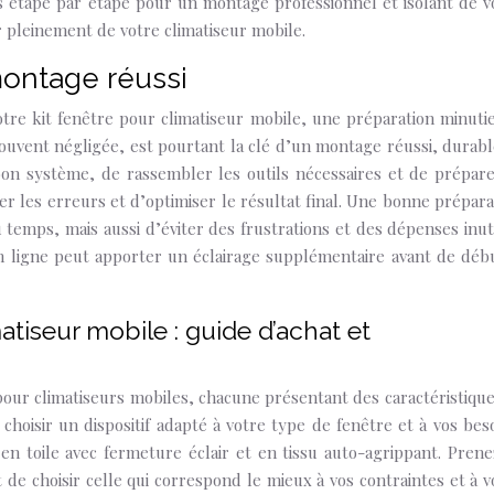
ns étape par étape pour un montage professionnel et isolant de v
 pleinement de votre climatiseur mobile.
 montage réussi
votre kit fenêtre pour climatiseur mobile, une préparation minuti
souvent négligée, est pourtant la clé d’un montage réussi, durabl
 bon système, de rassembler les outils nécessaires et de prépare
er les erreurs et d’optimiser le résultat final. Une bonne prépara
emps, mais aussi d’éviter des frustrations et des dépenses inuti
en ligne peut apporter un éclairage supplémentaire avant de déb
matiseur mobile : guide d’achat et
our climatiseurs mobiles, chacune présentant des caractéristique
 choisir un dispositif adapté à votre type de fenêtre et à vos beso
en toile avec fermeture éclair et en tissu auto-agrippant. Prene
de choisir celle qui correspond le mieux à vos contraintes et à v