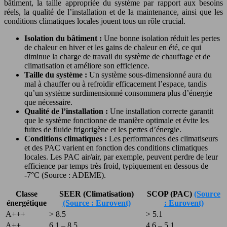
bâtiment, la taille appropriée du système par rapport aux besoins
réels, la qualité de l’installation et de la maintenance, ainsi que les
conditions climatiques locales jouent tous un rôle crucial.
Isolation du bâtiment :
Une bonne isolation réduit les pertes
de chaleur en hiver et les gains de chaleur en été, ce qui
diminue la charge de travail du système de chauffage et de
climatisation et améliore son efficience.
Taille du système :
Un système sous-dimensionné aura du
mal à chauffer ou à refroidir efficacement l’espace, tandis
qu’un système surdimensionné consommera plus d’énergie
que nécessaire.
Qualité de l’installation :
Une installation correcte garantit
que le système fonctionne de manière optimale et évite les
fuites de fluide frigorigène et les pertes d’énergie.
Conditions climatiques :
Les performances des climatiseurs
et des PAC varient en fonction des conditions climatiques
locales. Les PAC air/air, par exemple, peuvent perdre de leur
efficience par temps très froid, typiquement en dessous de
-7°C (Source : ADEME).
Classe
SEER (Climatisation)
SCOP (PAC)
(Source
énergétique
(Source : Eurovent)
: Eurovent)
A+++
> 8.5
> 5.1
A++
6.1 – 8.5
4.6 – 5.1