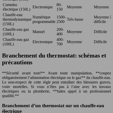
Cumulus
80-
Electronique
Moyenne
Moyenne
électrique (150L)
150
Chauffe-eau
Numérique
1500-
Moyenne à
thermodynamique
Très basse
programmable
2500
difficile
(150L)
Chauffe-eau gaz
200-
Manuel
Moyenne
Difficile
(100L)
400
Chauffe-eau gaz
400-
Electronique
Moyenne
Difficile
(100L)
700
Branchement du thermostat: schémas et
précautions
**Sécurité avant tout!** Avant toute manipulation, **coupez
obligatoirement l’alimentation électrique ou le gaz** du chauffe-eau.
Le non-respect de cette règle peut entraîner des blessures graves,
voire mortelles. Si vous n’êtes pas à l’aise avec les travaux
électriques ou la plomberie, **faites appel à un professionnel
qualifié.**
Branchement d’un thermostat sur un chauffe-eau
électrique