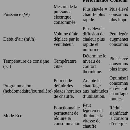
Performance
Consomma
Mesure de la
Plus élevée =
Plus élevé
puissance
Puissance (W)
chauffe plus
consommat
électrique
rapide
plus impor
consommée.
Plus élevé =
Volume d’air
diffusion de
Peut légèr
Débit d’air (m³/h)
déplacé par le
chaleur plus
augmenter 
ventilateur.
rapide et
consommat
uniforme
Détermine le
Plus élevé
Température de consigne
Température
niveau de
consommat
(°C)
cible.
confort
plus impor
thermique.
Optimise l
Permet de
Adapte le
consommat
Programmation
définir des
chauffage
en évitant l
(hebdomadaire/journalière)
plages horaires
aux habitudes
chauffages
de chauffe.
d’utilisation.
inutiles.
Peut
Fonctionnalité
Réduit
légèrement
permettant de
significati
Mode Eco
diminuer la
réduire la
la consom
vitesse de
consommation.
d’énergie.
chauffe.