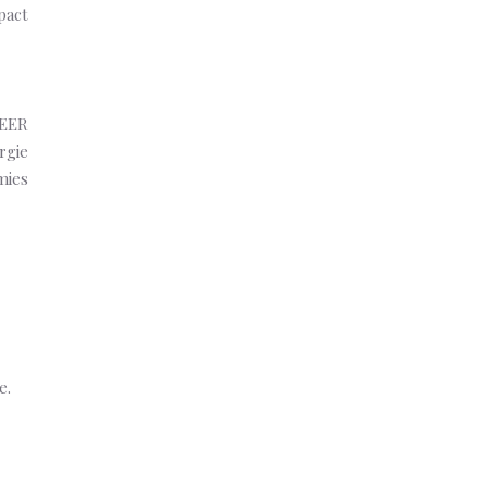
pact
SEER
rgie
mies
e.