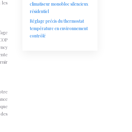
 les
climatiseur monobloc silencieux
résidentiel
Réglage précis du thermostat
température en environnement
fage
contrôlé
 COP
ency
ente
rnir
otre
ance
ique
 des