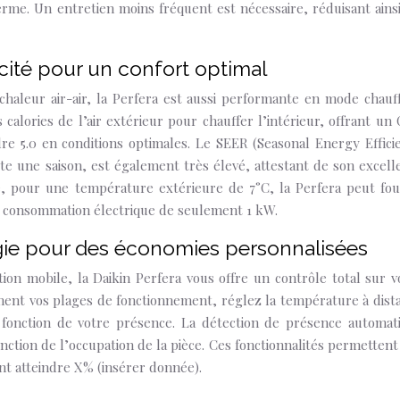
rme. Un entretien moins fréquent est nécessaire, réduisant ainsi
cité pour un confort optimal
chaleur air-air, la Perfera est aussi performante en mode chauf
 calories de l’air extérieur pour chauffer l’intérieur, offrant un
dre 5.0 en conditions optimales. Le SEER (Seasonal Energy Effici
te une saison, est également très élevé, attestant de son excell
e, pour une température extérieure de 7°C, la Perfera peut fou
 consommation électrique de seulement 1 kW.
ergie pour des économies personnalisées
ation mobile, la Daikin Perfera vous offre un contrôle total sur v
ment vos plages de fonctionnement, réglez la température à dist
 fonction de votre présence. La détection de présence automat
ction de l’occupation de la pièce. Ces fonctionnalités permettent
t atteindre X% (insérer donnée).