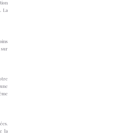
tion
. La
oins
 sur
otre
 une
tème
ées.
e la