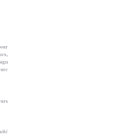
pour
ues,
sign
eure
eurs
cité