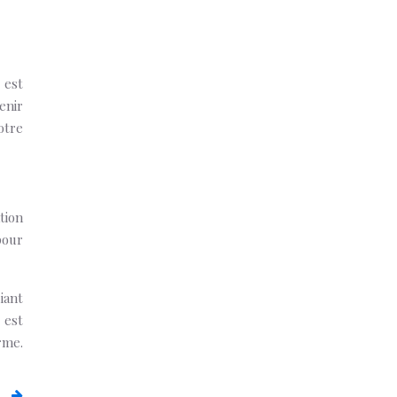
 est
enir
otre
tion
pour
iant
 est
rme.