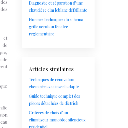
 des
Diagnostic et réparation d’une
 des
chaudière elm leblanc défaillante
Normes techniques du schema
grille aeration fenetre
réglementaire
, et
t de
que,
n de
vent
Articles similaires
Techniques de rénovation
cheminée avec insert adapté
Guide technique complet des
pièces détachées de dietrich
ifie
Critères de choix d’un
sion
climatiseur monobloc silencieux
-eau
résidentiel