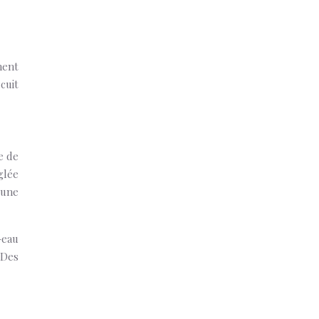
ment
cuit
e de
glée
’une
-eau
 Des