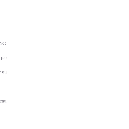
avec
 par
e ou
eau.