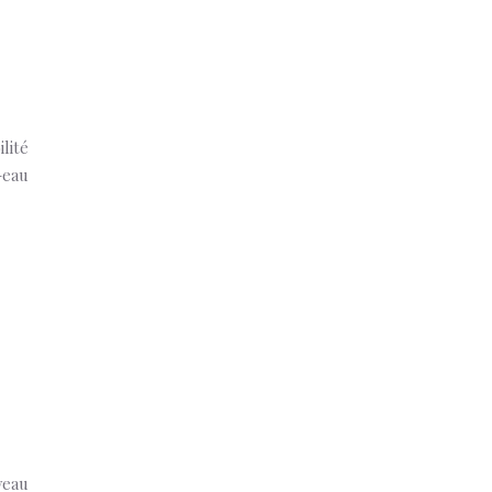
lité
-eau
veau