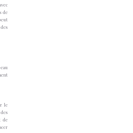
avec
s de
peut
 des
-eau
ment
r le
 des
x de
acer