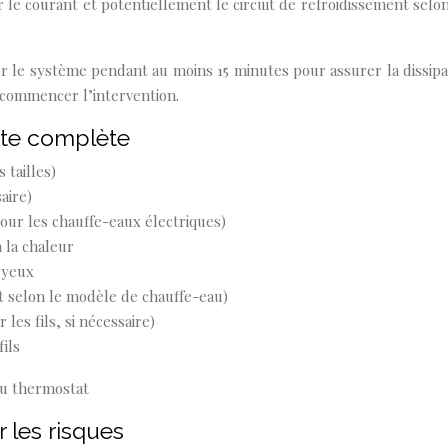
le courant et potentiellement le circuit de refroidissement selon
er le système pendant au moins 15 minutes pour assurer la dissipa
e commencer l’intervention.
iste complète
 tailles)
aire)
ur les chauffe-eaux électriques)
à la chaleur
 yeux
 selon le modèle de chauffe-eau)
es fils, si nécessaire)
fils
r les risques