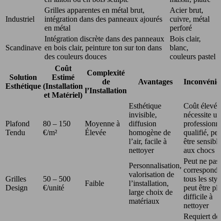
Grilles apparentes en métal brut,
Acier brut,
Industriel
intégration dans des panneaux ajourés
cuivre, métal
en métal
perforé
Intégration discrète dans des panneaux
Bois clair,
Scandinave
en bois clair, peinture ton sur ton dans
blanc,
des couleurs douces
couleurs pastel
Coût
Complexité
Solution
Estimé
de
Avantages
Inconvénie
Esthétique
(Installation
l’Installation
et Matériel)
Esthétique
Coût élevé,
invisible,
nécessite un
Plafond
80 – 150
Moyenne à
diffusion
professionn
Tendu
€/m²
Élevée
homogène de
qualifié, pe
l’air, facile à
être sensibl
nettoyer
aux chocs
Peut ne pas
Personnalisation,
correspondr
valorisation de
Grilles
50 – 500
tous les styl
Faible
l’installation,
Design
€/unité
peut être pl
large choix de
difficile à
matériaux
nettoyer
Requiert de