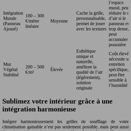
l’espace
mural, peut
Intégration
Cache la grille,
réduire le d
100 – 300
Murale
personnalisable,
d’air si le
€/mètre
Moyenne
(Panneau
permet de jouer
panneau est
linéaire
Ajouré)
avec les textures
trop dense,
peut
accumuler l
poussière
Esthétique
Coût élevé,
unique et
nécessite un
naturelle,
Mur
entretien
200 – 500
améliore la
Végétal
Élevée
spécifique,
€/m²
qualité de l’air
Stabilisé
peut être
(légèrement),
sensible à
solution
l’humidité
originale
Sublimez votre intérieur grâce à une
intégration harmonieuse
Intégrer harmonieusement les grilles de soufflage de votre
climatisation gainable n’est pas seulement possible, mais peut aussi