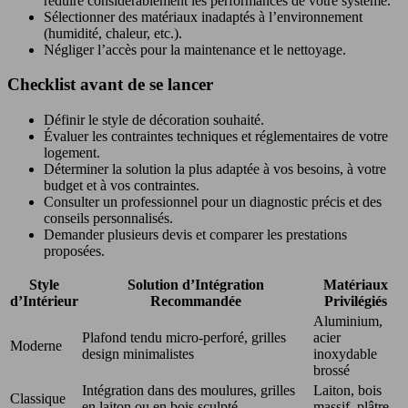
réduire considérablement les performances de votre système.
Sélectionner des matériaux inadaptés à l’environnement
(humidité, chaleur, etc.).
Négliger l’accès pour la maintenance et le nettoyage.
Checklist avant de se lancer
Définir le style de décoration souhaité.
Évaluer les contraintes techniques et réglementaires de votre
logement.
Déterminer la solution la plus adaptée à vos besoins, à votre
budget et à vos contraintes.
Consulter un professionnel pour un diagnostic précis et des
conseils personnalisés.
Demander plusieurs devis et comparer les prestations
proposées.
Style
Solution d’Intégration
Matériaux
d’Intérieur
Recommandée
Privilégiés
Aluminium,
Plafond tendu micro-perforé, grilles
acier
Moderne
design minimalistes
inoxydable
brossé
Intégration dans des moulures, grilles
Laiton, bois
Classique
en laiton ou en bois sculpté
massif, plâtre